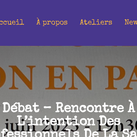
ccueil
À propos
Ateliers
Ne
Débat – Rencontre À
L’intention Des
fessionnels De La S