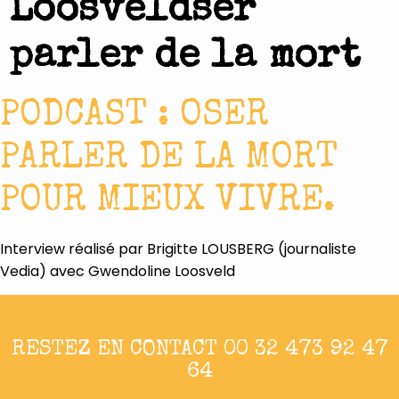
Loosveldser
parler de la mort
PODCAST : OSER
PARLER DE LA MORT
POUR MIEUX VIVRE.
Interview réalisé par Brigitte LOUSBERG (journaliste
Vedia) avec Gwendoline Loosveld
RESTEZ EN CONTACT 00 32 473 92 47
64